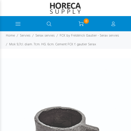
0
Home
Servies
Serax servies
FCK by Frédérick Gautier - Serax servies
Mok 9,7cl. diam. 7cm. HG. 6cm. Cement FCK f. gautier Serax