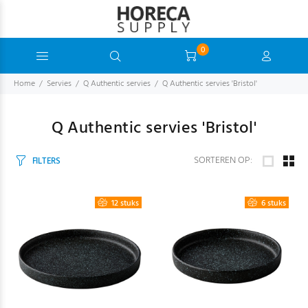
0
Home
Servies
Q Authentic servies
Q Authentic servies 'Bristol'
Q Authentic servies 'Bristol'
SORTEREN OP:
FILTERS
12 stuks
6 stuks