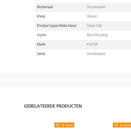
Materiaal
Stoneware
Kleur
Groen
Productspecifieke kleur
Slate Silk
Vorm
Rechthoekig
Merk
KAITØ
Serie
Stoneware
GERELATEERDE PRODUCTEN
12 stuks
12 stuk