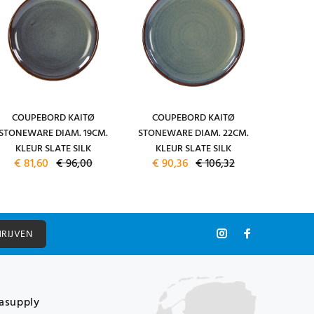
COUPEBORD KAITØ
COUPEBORD KAITØ
COU
STONEWARE DIAM. 19CM.
STONEWARE DIAM. 22CM.
STONEW
KLEUR SLATE SILK
KLEUR SLATE SILK
KLE
€ 81,60
€ 96,00
€ 90,36
€ 106,32
€ 11
HRIJVEN
asupply