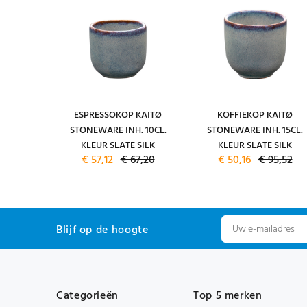
 KAITØ
ESPRESSOKOP KAITØ
KOFFIEKOP KAITØ
. 38CM.
STONEWARE INH. 10CL.
STONEWARE INH. 15CL.
LATE SILK
KLEUR SLATE SILK
KLEUR SLATE SILK
7,80
€ 57,12
€ 67,20
€ 50,16
€ 95,52
Blijf op de hoogte
Categorieën
Top 5 merken