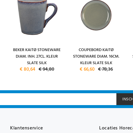
BEKER KAITØ STONEWARE
COUPEBORD KAITØ
DIAM. INH. 27CL. KLEUR
STONEWARE DIAM. 16CM.
SLATE SILK
KLEUR SLATE SILK
€ 80,64
€ 94,80
€ 66,60
€ 78,36
INSC
Klantenservice
Locaties Horec