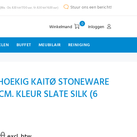
Stuur ons een bericht!
(Ma. - Do. 8.30 tot 17.00 uur, Vr. 8.30 tot 16.00 uur)
0
Winkelmand
Inloggen
ELEN
BUFFET
MEUBILAIR
REINIGING
HOEKIG KAITØ STONEWARE
CM. KLEUR SLATE SILK (6
00
excl. btw