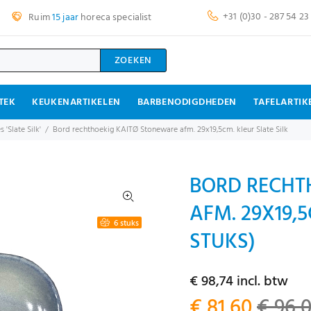
+31 (0)30 - 287 54 23
Ruim
15 jaar
horeca specialist
ZOEKEN
TEK
KEUKENARTIKELEN
BARBENODIGDHEDEN
TAFELARTIK
'Slate Silk'
Bord rechthoekig KAITØ Stoneware afm. 29x19,5cm. kleur Slate Silk
BORD RECHT
AFM. 29X19,5
6 stuks
STUKS)
€ 98,74 incl. btw
€ 81,60
€ 96,