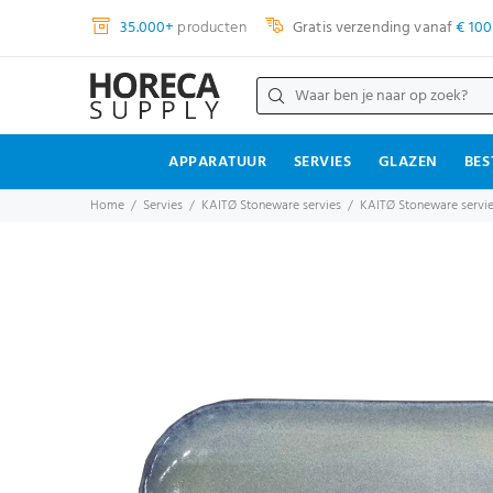
35.000+
producten
Gratis verzending vanaf
€ 100
APPARATUUR
SERVIES
GLAZEN
BES
Home
Servies
KAITØ Stoneware servies
KAITØ Stoneware servies 