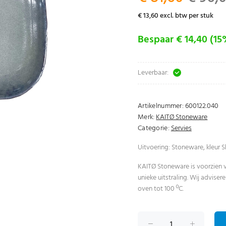
€ 13,60 excl. btw per stuk
Bespaar € 14,40 (15
Leverbaar:
Artikelnummer:
600122.040
Merk:
KAITØ Stoneware
Categorie:
Servies
Uitvoering: Stoneware, kleur Sl
KAITØ Stoneware is voorzien v
unieke uitstraling. Wij advise
oven tot 100 ºC.