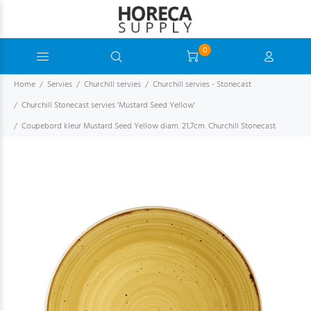
0
Home
Servies
Churchill servies
Churchill servies - Stonecast
Churchill Stonecast servies 'Mustard Seed Yellow'
Coupebord kleur Mustard Seed Yellow diam. 21,7cm. Churchill Stonecast