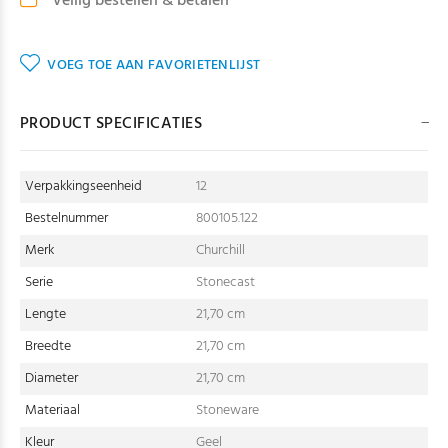
Veilig bestellen & betalen
VOEG TOE AAN FAVORIETENLIJST
PRODUCT SPECIFICATIES
Verpakkingseenheid
12
Bestelnummer
800105.122
Merk
Churchill
Serie
Stonecast
Lengte
21,70 cm
Breedte
21,70 cm
Diameter
21,70 cm
Materiaal
Stoneware
Kleur
Geel