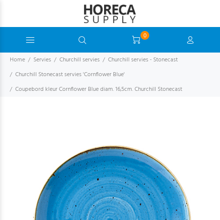
0
Home
Servies
Churchill servies
Churchill servies - Stonecast
Churchill Stonecast servies 'Cornflower Blue'
Coupebord kleur Cornflower Blue diam. 16,5cm. Churchill Stonecast