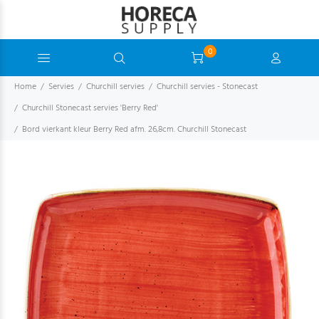
0
Home
Servies
Churchill servies
Churchill servies - Stonecast
Churchill Stonecast servies 'Berry Red'
Bord vierkant kleur Berry Red afm. 26,8cm. Churchill Stonecast