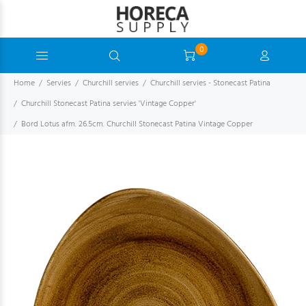
0
Home
Servies
Churchill servies
Churchill servies - Stonecast Patina
Churchill Stonecast Patina servies 'Vintage Copper'
Bord Lotus afm. 26.5cm. Churchill Stonecast Patina Vintage Copper