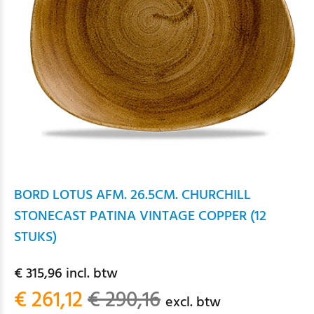
BORD LOTUS AFM. 26.5CM. CHURCHILL
STONECAST PATINA VINTAGE COPPER (12
STUKS)
€ 315,96 incl. btw
€ 261,12
€ 290,16
excl. btw