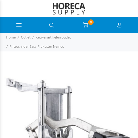
0
Home
Outlet
Keukenartikelen outlet
Fritessnijder Easy FryKutter Nemco