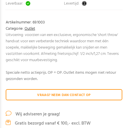
Leverbaar:
Levertijd:
Artikelnummer:
69.1003
Categorie:
Outlet
Uitvoering: voorzien van een exclusieve, ergonomische 'short throw'
handvat voor een verbeterde techniek waardoor men met één
soepele, makkelijke beweging gemakkelijk kan snijden en men
vastzitten voorkomt. Afmeting frietsnijschijf: 1/2 inch/1,27 cm. Tevens
geschikt voor muurbevestiging.
Speciale netto actieprijs. OP = OP. Outlet items mogen niet retour
gezonden worden.
VRAAG? NEEM DAN CONTACT OP
Wij adviseren je graag!
Gratis bezorgd vanaf € 100,- excl. BTW