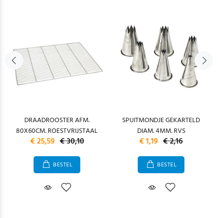
DRAADROOSTER AFM.
SPUITMONDJE GEKARTELD
80X60CM. ROESTVRIJSTAAL
DIAM. 4MM. RVS
€ 25,59
€ 30,10
€ 1,19
€ 2,16
BESTEL
BESTEL