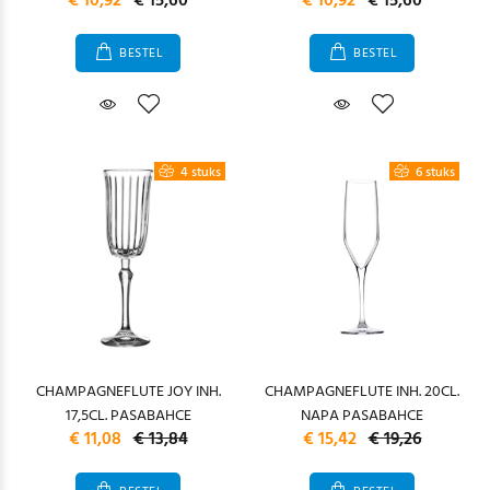
€ 10,92
€ 15,60
€ 10,92
€ 15,60
BESTEL
BESTEL
4 stuks
6 stuks
CHAMPAGNEFLUTE JOY INH.
CHAMPAGNEFLUTE INH. 20CL.
17,5CL. PASABAHCE
NAPA PASABAHCE
€ 11,08
€ 13,84
€ 15,42
€ 19,26