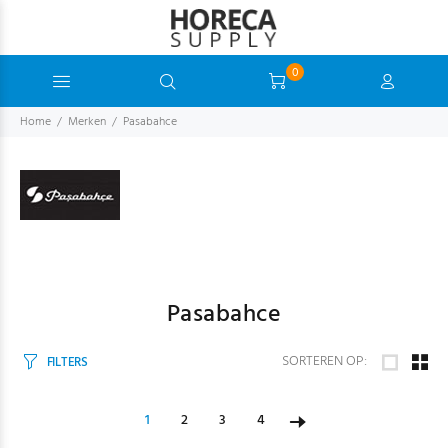
0
Home
Merken
Pasabahce
Pasabahce
SORTEREN OP:
FILTERS
1
2
3
4