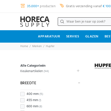
35.000+
producten
Gratis verzending vanaf
€ 100
APPARATUUR
SERVIES
GLAZEN
BES
Home
Merken
Hupfer
Alle Categorieën
Keukenartikelen
(144)
BREEDTE
400 mm
(15)
455 mm
(1)
600 mm
(8)