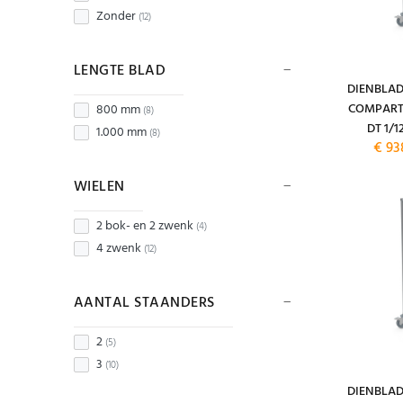
Zonder
(12)
LENGTE BLAD
DIENBLA
COMPART
800 mm
(8)
DT 1/1
1.000 mm
(8)
€ 93
WIELEN
2 bok- en 2 zwenk
(4)
4 zwenk
(12)
AANTAL STAANDERS
2
(5)
3
(10)
DIENBLA