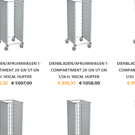
DEN/AFRUIMWAGEN 1-
DIENBLADEN/AFRUIMWAGEN 1-
DIENBLA
IMENT 2X GN 1/1 GN
COMPARTIMENT 2X GN 1/1 GN
COMPART
 H. 145CM. HUPFER
1/26 H. 165CM. HUPFER
1/30
5,95
€ 1.007,00
€ 899,30
€ 1.058,00
€ 9