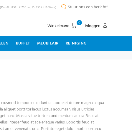
Stuur ons een bericht!
(Ma. - Do. 8.30 tot 17.00 uur, Vr. 8.30 tot 16.00 uur)
0
Winkelmand
Inloggen
ELEN
BUFFET
MEUBILAIR
REINIGING
o eiusmod tempor incididunt ut labore et dolore magna aliqua.
a aliquet porttitor lacus luctus accumsan. Risus ultricies
eget nunc. Massa vitae tortor condimentum lacinia. Risus at
llus integer feugiat scelerisque varius. Lobortis feugiat
it amet venenatis urna. Porttitor eget dolor morbi non arcu.