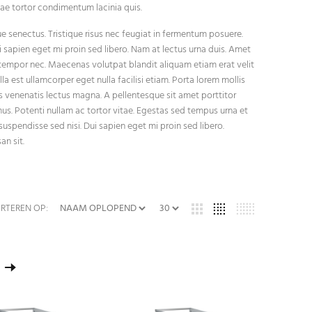
itae tortor condimentum lacinia quis.
 senectus. Tristique risus nec feugiat in fermentum posuere.
ui sapien eget mi proin sed libero. Nam at lectus urna duis. Amet
 tempor nec. Maecenas volutpat blandit aliquam etiam erat velit
illa est ullamcorper eget nulla facilisi etiam. Porta lorem mollis
us venenatis lectus magna. A pellentesque sit amet porttitor
mus. Potenti nullam ac tortor vitae. Egestas sed tempus urna et
uspendisse sed nisi. Dui sapien eget mi proin sed libero.
n sit.
RTEREN OP: