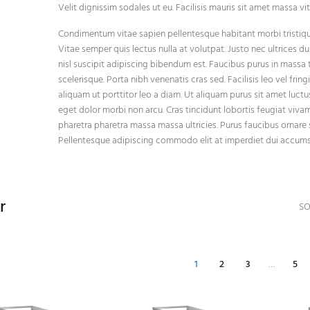
Velit dignissim sodales ut eu. Facilisis mauris sit amet massa v
Condimentum vitae sapien pellentesque habitant morbi tristique
Vitae semper quis lectus nulla at volutpat. Justo nec ultrices d
nisl suscipit adipiscing bibendum est. Faucibus purus in massa
scelerisque. Porta nibh venenatis cras sed. Facilisis leo vel fring
aliquam ut porttitor leo a diam. Ut aliquam purus sit amet luct
eget dolor morbi non arcu. Cras tincidunt lobortis feugiat viva
pharetra pharetra massa massa ultricies. Purus faucibus ornare s
Pellentesque adipiscing commodo elit at imperdiet dui accumsa
r
SO
1
2
3
…
5