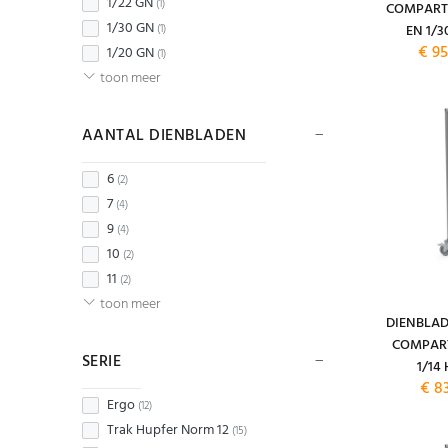
1/22 GN
(1)
COMPART
1/30 GN
EN 1/3
(1)
€ 95
1/20 GN
(1)
toon meer
AANTAL DIENBLADEN
6
(2)
7
(4)
9
(4)
10
(2)
11
(2)
toon meer
DIENBLA
COMPART
SERIE
1/14
€ 8
Ergo
(12)
Trak Hupfer Norm 12
(15)