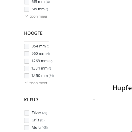
615 mm
(10)
619 mm
(1)
toon meer
HOOGTE
854 mm
(1)
960 mm
(4)
1.268 mm
(12)
1.334 mm
(1)
1.450 mm
(54)
toon meer
Hupfe
KLEUR
Zilver
(24)
Grijs
(15)
Multi
(105)