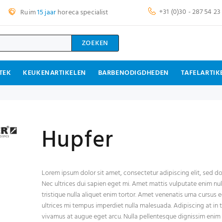
+31 (0)30 - 287 54 23
Ruim
15 jaar
horeca specialist
ZOEKEN
TEK
KEUKENARTIKELEN
BARBENODIGDHEDEN
TAFELARTIK
Hupfer
Lorem ipsum dolor sit amet, consectetur adipiscing elit, sed d
Nec ultrices dui sapien eget mi. Amet mattis vulputate enim null
tristique nulla aliquet enim tortor. Amet venenatis urna cursus 
ultrices mi tempus imperdiet nulla malesuada. Adipiscing at in te
vivamus at augue eget arcu. Nulla pellentesque dignissim enim s