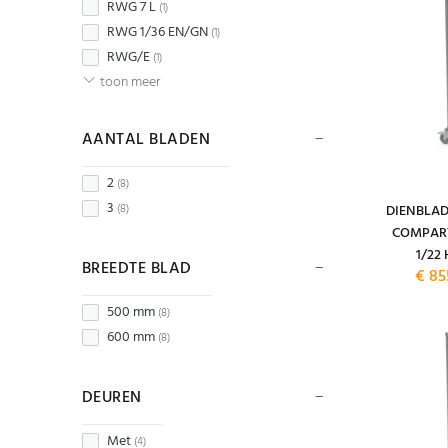
RWG 7 L
(1)
RWG 1/36 EN/GN
(1)
RWG/E
(1)
toon meer
AANTAL BLADEN
2
(8)
3
DIENBLA
(8)
COMPART
1/22
BREEDTE BLAD
€ 85
500 mm
(8)
600 mm
(8)
DEUREN
Met
(4)