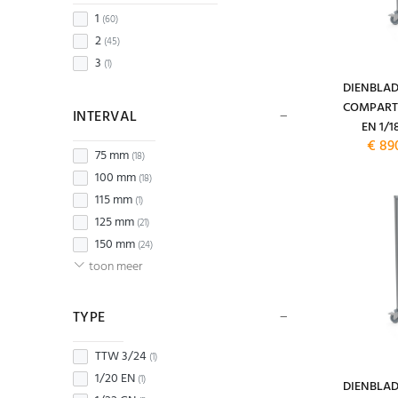
1
(60)
2
(45)
3
(1)
DIENBLA
COMPART
INTERVAL
EN 1/1
€ 89
75 mm
(18)
100 mm
(18)
115 mm
(1)
125 mm
(21)
150 mm
(24)
toon meer
TYPE
TTW 3/24
(1)
1/20 EN
(1)
DIENBLA