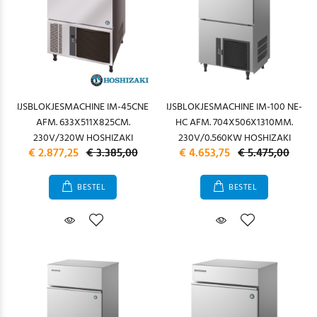
IJSBLOKJESMACHINE IM-45CNE
IJSBLOKJESMACHINE IM-100 NE-
AFM. 633X511X825CM.
HC AFM. 704X506X1310MM.
230V/320W HOSHIZAKI
230V/0.560KW HOSHIZAKI
€ 2.877,25
€ 3.385,00
€ 4.653,75
€ 5.475,00
BESTEL
BESTEL