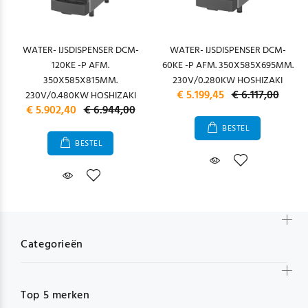
WATER- IJSDISPENSER DCM-
WATER- IJSDISPENSER DCM-
120KE -P AFM.
60KE -P AFM. 350X585X695MM.
350X585X815MM.
230V/0.280KW HOSHIZAKI
€ 5.199,45
€ 6.117,00
230V/0.480KW HOSHIZAKI
€ 5.902,40
€ 6.944,00
BESTEL
BESTEL
Categorieën
Top 5 merken