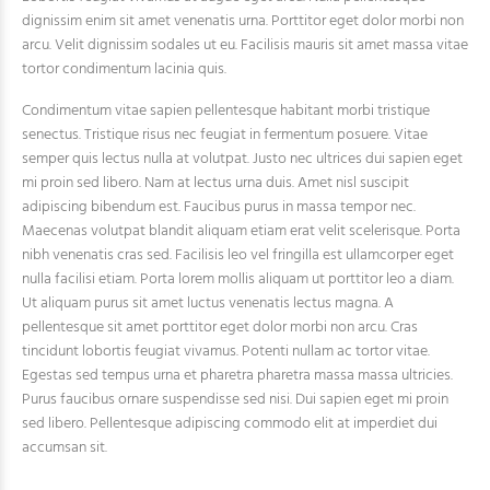
dignissim enim sit amet venenatis urna. Porttitor eget dolor morbi non
arcu. Velit dignissim sodales ut eu. Facilisis mauris sit amet massa vitae
tortor condimentum lacinia quis.
Condimentum vitae sapien pellentesque habitant morbi tristique
senectus. Tristique risus nec feugiat in fermentum posuere. Vitae
semper quis lectus nulla at volutpat. Justo nec ultrices dui sapien eget
mi proin sed libero. Nam at lectus urna duis. Amet nisl suscipit
adipiscing bibendum est. Faucibus purus in massa tempor nec.
Maecenas volutpat blandit aliquam etiam erat velit scelerisque. Porta
nibh venenatis cras sed. Facilisis leo vel fringilla est ullamcorper eget
nulla facilisi etiam. Porta lorem mollis aliquam ut porttitor leo a diam.
Ut aliquam purus sit amet luctus venenatis lectus magna. A
pellentesque sit amet porttitor eget dolor morbi non arcu. Cras
tincidunt lobortis feugiat vivamus. Potenti nullam ac tortor vitae.
Egestas sed tempus urna et pharetra pharetra massa massa ultricies.
Purus faucibus ornare suspendisse sed nisi. Dui sapien eget mi proin
sed libero. Pellentesque adipiscing commodo elit at imperdiet dui
accumsan sit.