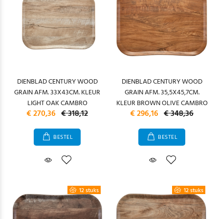
DIENBLAD CENTURY WOOD
DIENBLAD CENTURY WOOD
GRAIN AFM. 33X43CM. KLEUR
GRAIN AFM. 35,5X45,7CM.
LIGHT OAK CAMBRO
KLEUR BROWN OLIVE CAMBRO
€ 270,36
€ 318,12
€ 296,16
€ 348,36
BESTEL
BESTEL
12 stuks
12 stuks