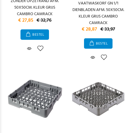
ZONDER OPZETRAND AFM.
VAATWASKORF GN 1/1
50X50CM. KLEUR GRIJS
DIENBLADEN AFM. 50X50CM.
CAMBRO CAMRACK
KLEUR GRIJS CAMBRO
€ 27,85
€ 32,76
CAMRACK
€ 28,87
€ 33,97
BESTEL
BESTEL