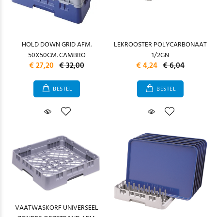
HOLD DOWN GRID AFM.
LEKROOSTER POLYCARBONAAT
50X50CM. CAMBRO
1/2GN
€ 27,20
€ 32,00
€ 4,24
€ 6,04
BESTEL
BESTEL
VAATWASKORF UNIVERSEEL